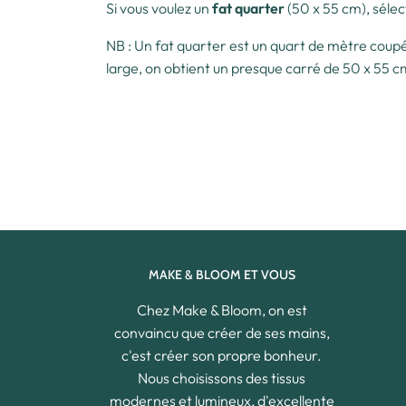
Si vous voulez un
fat quarter
(50 x 55 cm), sélec
NB : Un fat quarter est un quart de mètre coupé 
large, on obtient un presque carré de 50 x 55 
MAKE & BLOOM ET VOUS
Chez Make & Bloom, on est
convaincu que créer de ses mains,
c'est créer son propre bonheur.
Nous choisissons des tissus
modernes et lumineux, d'excellente