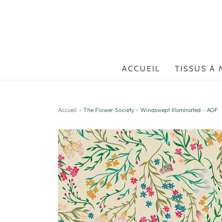
ACCUEIL
TISSUS À 
Accueil
›
The Flower Society - Windswept Illuminated - AGF