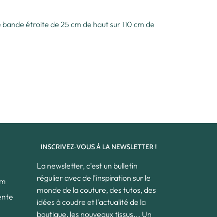
ne bande étroite de 25 cm de haut sur 110 cm de
INSCRIVEZ-VOUS À LA NEWSLETTER !
La newsletter, c'est un bulletin
régulier avec de l'inspiration sur le
om
monde de la couture, des tutos, des
ente
idées à coudre et l'actualité de la
boutique, les nouveaux tissus... Un