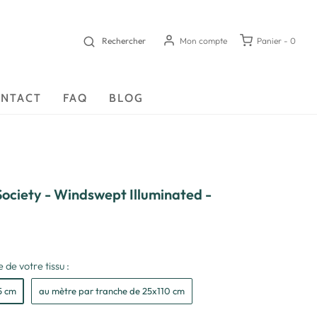
Rechercher
Mon compte
Panier -
0
NTACT
FAQ
BLOG
ociety - Windswept Illuminated -
 de votre tissu :
5 cm
au mètre par tranche de 25x110 cm