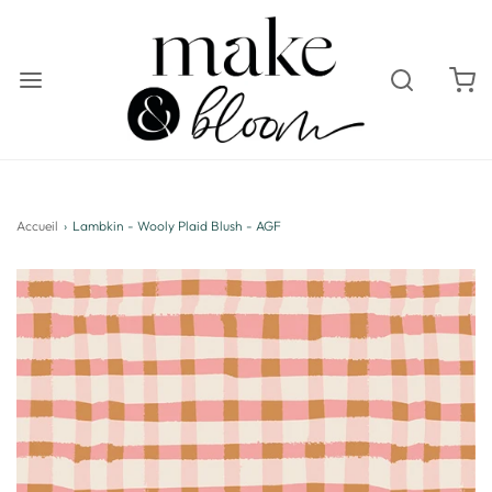
Accueil
›
Lambkin - Wooly Plaid Blush - AGF