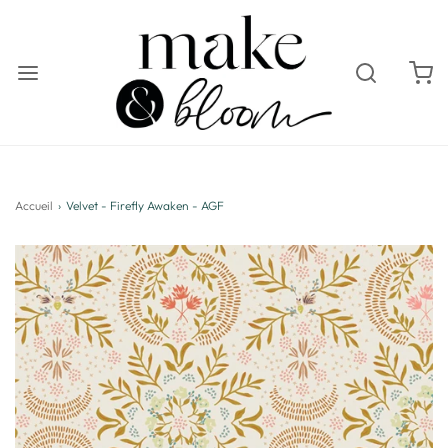
Accueil
›
Velvet - Firefly Awaken - AGF