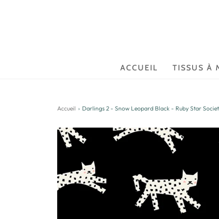
ACCUEIL
TISSUS À 
Accueil
›
Darlings 2 - Snow Leopard Black - Ruby Star Socie