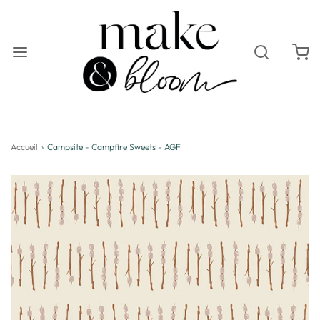
Accueil
›
Campsite - Campfire Sweets - AGF