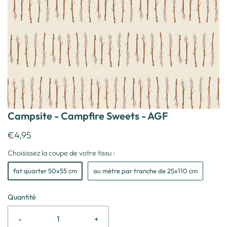
Campsite - Campfire Sweets - AGF
€4,95
Choisissez la coupe de votre tissu :
fat quarter 50x55 cm
au mètre par tranche de 25x110 cm
Quantité
-
+