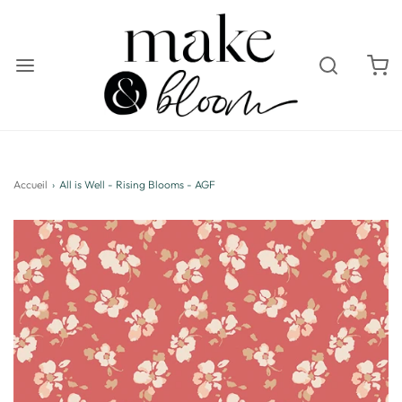
Accueil
›
All is Well - Rising Blooms - AGF