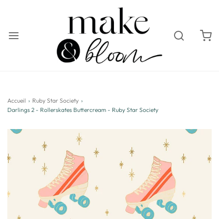
Accueil
›
Ruby Star Society
›
Darlings 2 - Rollerskates Buttercream - Ruby Star Society