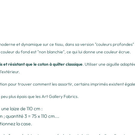
moderne et dynamique sur ce tissu, dans sa version "couleurs profondes" : 
couleur du fond est "non blanchie", ce qui lui donne une couleur écrue.
s et résistant que le coton à quilter classique
. Utiliser une aiguille adapt
l'extérieur.
lection pour trouver comment les assortir, certains imprimés existent éga
 peu plus épais que les Art Gallery Fabrics.
une laize de 110 cm :
m ; quantité 3 = 75 x 110 cm...
tionnez la case.