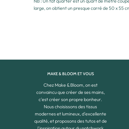
NB : Un fat quarter est un quart de mètre coupé 
large, on obtient un presque carré de 50 x 55 
MAKE & BLOOM ET VOUS
Chez Make & Bloom, on est
convaincu que créer de ses mains,
c'est créer son propre bonheur.
Nous choisissons des tissus
modernes et lumineux, d'excellente
qualité, et proposons des tutos et de
l'inspiration autour du patchwork