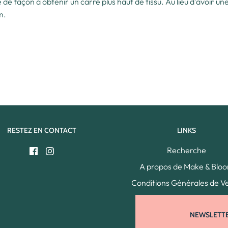
de façon à obtenir un carré plus haut de tissu. Au lieu d'avoir u
cm.
RESTEZ EN CONTACT
LINKS
Recherche
A propos de Make & Blo
Conditions Générales de V
Contact
FAQ
NEWSLETT