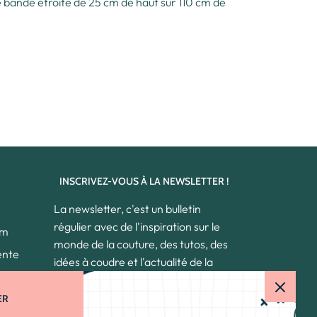
ne bande étroite de 25 cm de haut sur 110 cm de
INSCRIVEZ-VOUS À LA NEWSLETTER !
La newsletter, c'est un bulletin
régulier avec de l'inspiration sur le
om
monde de la couture, des tutos, des
ente
idées à coudre et l'actualité de la
boutique, les nouveaux tissus... Un
chouette moment de lecture qui
ER
donne le sourire et beaucoup d'idées